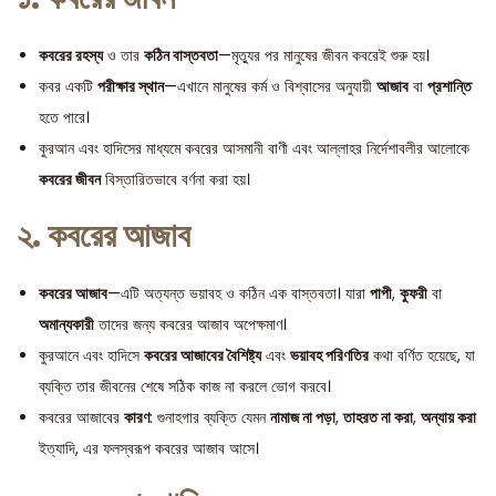
কবরের রহস্য
ও তার
কঠিন বাস্তবতা
—মৃত্যুর পর মানুষের জীবন কবরেই শুরু হয়।
কবর একটি
পরীক্ষার স্থান
—এখানে মানুষের কর্ম ও বিশ্বাসের অনুযায়ী
আজাব
বা
প্রশান্তি
হতে পারে।
কুরআন এবং হাদিসের মাধ্যমে কবরের আসমানী বাণী এবং আল্লাহর নির্দেশাবলীর আলোকে
কবরের জীবন
বিস্তারিতভাবে বর্ণনা করা হয়।
২. কবরের আজাব
কবরের আজাব
—এটি অত্যন্ত ভয়াবহ ও কঠিন এক বাস্তবতা। যারা
পাপী
,
কুফরী
বা
অমান্যকারী
তাদের জন্য কবরের আজাব অপেক্ষমাণ।
কুরআনে এবং হাদিসে
কবরের আজাবের বৈশিষ্ট্য
এবং
ভয়াবহ পরিণতির
কথা বর্ণিত হয়েছে, যা
ব্যক্তি তার জীবনের শেষে সঠিক কাজ না করলে ভোগ করবে।
কবরের আজাবের
কারণ
: গুনাহগার ব্যক্তি যেমন
নামাজ না পড়া
,
তাহরত না করা
,
অন্যায় করা
ইত্যাদি, এর ফলস্বরূপ কবরের আজাব আসে।