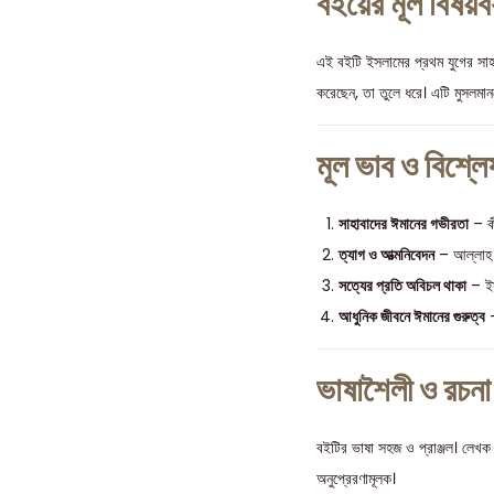
বইয়ের মূল বিষয়বস
এই বইটি ইসলামের প্রথম যুগের সাহা
করেছেন, তা তুলে ধরে। এটি মুসলমান
মূল ভাব ও বিশ্লে
সাহাবাদের ঈমানের গভীরতা
– কী
ত্যাগ ও আত্মনিবেদন
– আল্লাহ ও
সত্যের প্রতি অবিচল থাকা
– ইস
আধুনিক জীবনে ঈমানের গুরুত্ব
–
ভাষাশৈলী ও রচন
বইটির ভাষা সহজ ও প্রাঞ্জল। লেখক
অনুপ্রেরণামূলক।