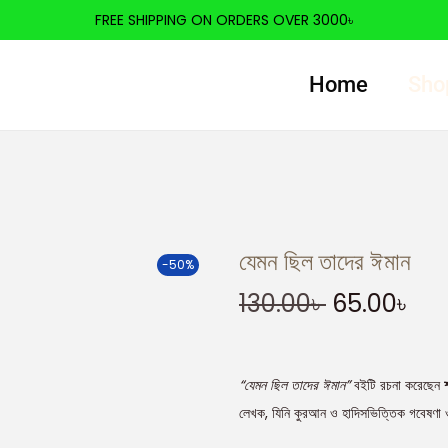
FREE SHIPPING ON ORDERS OVER 3000৳
Home
Sho
যেমন ছিল তাদের ঈমান
-50%
130.00
৳
65.00
৳
“যেমন ছিল তাদের ঈমান”
বইটি রচনা করেছেন
লেখক, যিনি কুরআন ও হাদিসভিত্তিক গবেষণা ও 