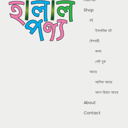
Shop
বই
ইসলামিক বই
ষ্টেশনারী
কলম
নোট বুক
আতর
আলিফ আতর
আল-রিহাব আতর
About
Contact