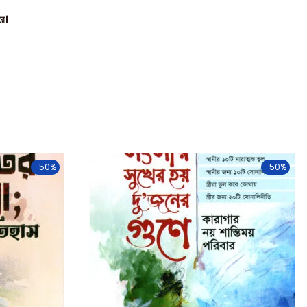
রে।
-50%
-50%