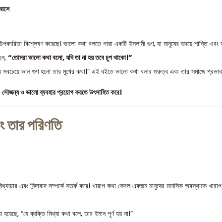
 আসে
পকারিতা বিশ্লেষণ করেছে। ভালো কথা বলতে পারা একটি ইসলামী গুণ, যা মানুষের হৃদয়ে শান্তি এবং সম্
েন,
“তোমরা ভালো কথা বলো, যদি তা না হয় তবে চুপ থাকো।”
ের সবচেয়ে ভাল গুণ হলো তার মুখের কথা।” এই বইতে ভালো কথা বলার গুরুত্ব এবং তার সমাজে প্রভা
া, সৌজন্য ও ভালো ব্যবহার প্রয়োগ করতে উৎসাহিত করে।
ং তার পরিণতি
িথ্যাচার এবং নিন্দাবাদ সম্পর্কে সতর্ক করে। খারাপ কথা কেবল একজন মানুষের মানসিক অবস্থাকে খারাপ
েছে, “যে ব্যক্তি মিথ্যা কথা বলে, তার ইমান পূর্ণ হয় না।”