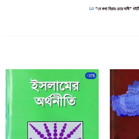
“যে কথা হিরার চেয়ে দামী” বইটি 
-31%