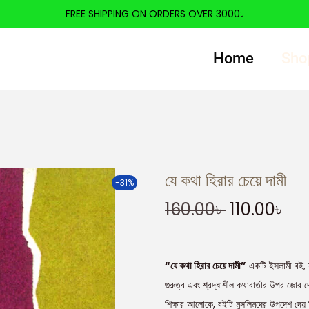
FREE SHIPPING ON ORDERS OVER 3000৳
Home
Sho
যে কথা হিরার চেয়ে দামী
-31%
160.00
৳
110.00
৳
“যে কথা হিরার চেয়ে দামী”
একটি ইসলামী বই, যা
গুরুত্ব এবং শ্রদ্ধাশীল কথাবার্তার উপর জো
শিক্ষার আলোকে, বইটি মুসলিমদের উপদেশ দেয় ক