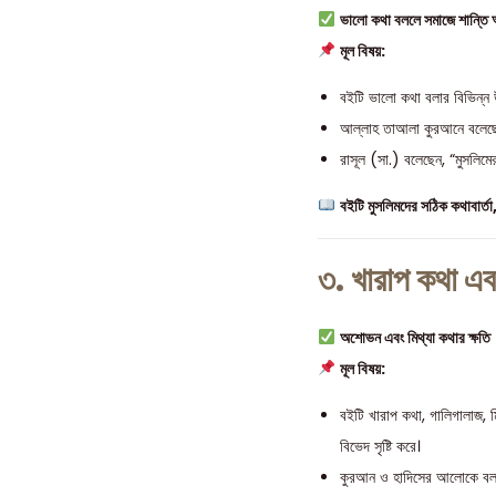
ভালো কথা বললে সমাজে শান্তি
মূল বিষয়:
বইটি ভালো কথা বলার বিভিন্ন উ
আল্লাহ তাআলা কুরআনে বলেছ
রাসূল (সা.) বলেছেন, “মুসলিম
বইটি মুসলিমদের সঠিক কথাবার্ত
৩. খারাপ কথা এব
অশোভন এবং মিথ্যা কথার ক্ষতি
মূল বিষয়:
বইটি খারাপ কথা, গালিগালাজ, ম
বিভেদ সৃষ্টি করে।
কুরআন ও হাদিসের আলোকে বলা হয়