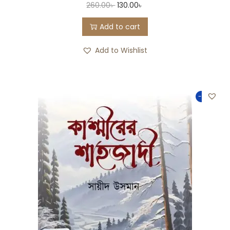
260.00
৳
130.00
৳
Add to cart
Add to Wishlist
-50%