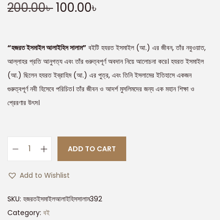
200.00
৳
100.00
৳
“হজরত ইসমাইল আলাইহিস সালাম”
বইটি হযরত ইসমাইল (আ.) এর জীবন, তাঁর নবুওয়াত,
আল্লাহর প্রতি আনুগত্য এবং তাঁর গুরুত্বপূর্ণ অবদান নিয়ে আলোচনা করে। হযরত ইসমাইল
(আ.) ছিলেন হযরত ইব্রাহিম (আ.) এর পুত্র, এবং তিনি ইসলামের ইতিহাসে একজন
গুরুত্বপূর্ণ নবী হিসেবে পরিচিত। তাঁর জীবন ও আদর্শ মুসলিমদের জন্য এক মহান শিক্ষা ও
প্রেরণার উৎস।
ADD TO CART
Add to Wishlist
SKU:
হজরতইসমাইলআলাইহিসসালাম392
Category:
বই