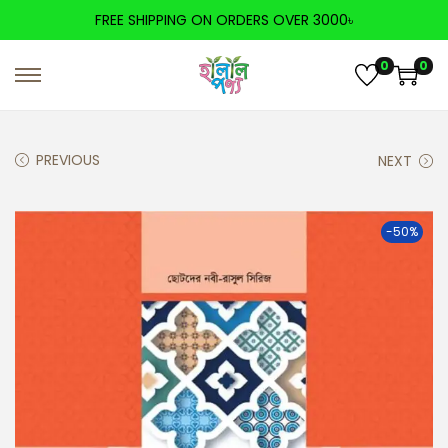
FREE SHIPPING ON ORDERS OVER 3000৳
0
0
PREVIOUS
NEXT
-50%