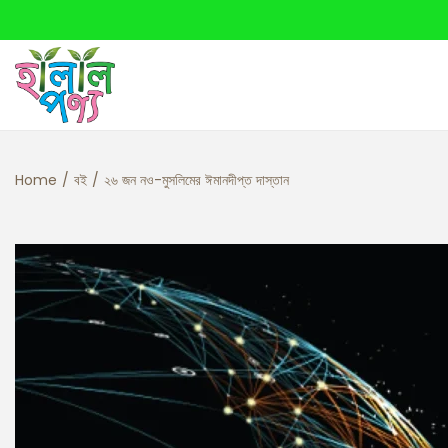
Home
/
বই
/
২৬ জন নও-মুসলিমের ঈমানদীপ্ত দাস্তান