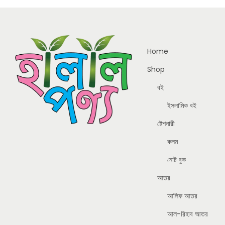
Home
Shop
বই
ইসলামিক বই
ষ্টেশনারী
কলম
নোট বুক
আতর
আলিফ আতর
আল-রিহাব আতর