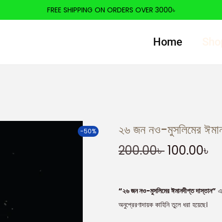
FREE SHIPPING ON ORDERS OVER 3000৳
Home
Sho
২৬ জন নও-মুসলিমের ঈমানদ
-50%
200.00
৳
100.00
৳
“২৬ জন নও-মুসলিমের ঈমানদীপ্ত দাস্তান”
এক
অনুপ্রেরণাদায়ক কাহিনি তুলে ধরা হয়েছে।