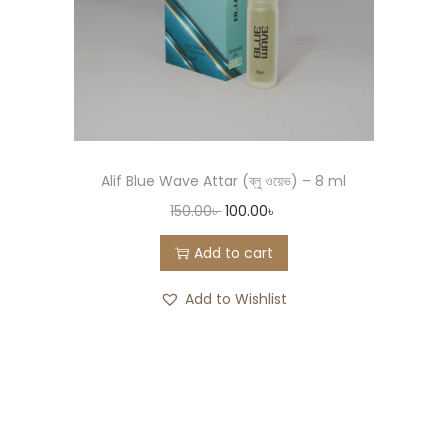
Alif Blue Wave Attar (ব্লু ওয়েভ) – 8 ml
150.00
৳
100.00
৳
Add to cart
Add to Wishlist