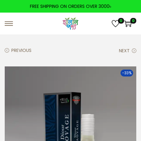
FREE SHIPPING ON ORDERS OVER 3000৳
0
0
PREVIOUS
NEXT
-33%