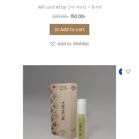
Alif Lord Attar (লর্ড আতর) – 8 ml
200.00
৳
150.00
৳
Add to cart
Add to Wishlist
-33%