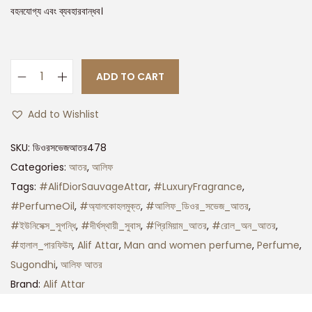
বহনযোগ্য এবং ব্যবহারবান্ধব।
ADD TO CART
Add to Wishlist
SKU:
ডিওরসভেজআতর478
Categories:
আতর
,
আলিফ
Tags:
#AlifDiorSauvageAttar
,
#LuxuryFragrance
,
#PerfumeOil
,
#অ্যালকোহলমুক্ত
,
#আলিফ_ডিওর_সভেজ_আতর
,
#ইউনিসেক্স_সুগন্ধি
,
#দীর্ঘস্থায়ী_সুবাস
,
#প্রিমিয়াম_আতর
,
#রোল_অন_আতর
,
#হালাল_পারফিউম
,
Alif Attar
,
Man and women perfume
,
Perfume
,
Sugondhi
,
আলিফ আতর
Brand:
Alif Attar