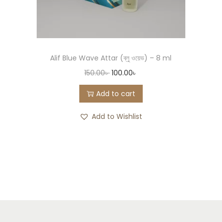
Alif Blue Wave Attar (ব্লু ওয়েভ) – 8 ml
150.00
৳
100.00
৳
Add to cart
Add to Wishlist