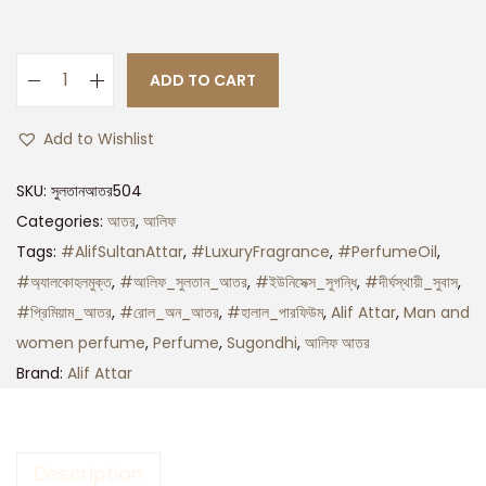
ADD TO CART
Add to Wishlist
SKU:
সুলতানআতর504
Categories:
আতর
,
আলিফ
Tags:
#AlifSultanAttar
,
#LuxuryFragrance
,
#PerfumeOil
,
#অ্যালকোহলমুক্ত
,
#আলিফ_সুলতান_আতর
,
#ইউনিসেক্স_সুগন্ধি
,
#দীর্ঘস্থায়ী_সুবাস
,
#প্রিমিয়াম_আতর
,
#রোল_অন_আতর
,
#হালাল_পারফিউম
,
Alif Attar
,
Man and
women perfume
,
Perfume
,
Sugondhi
,
আলিফ আতর
Brand:
Alif Attar
Description