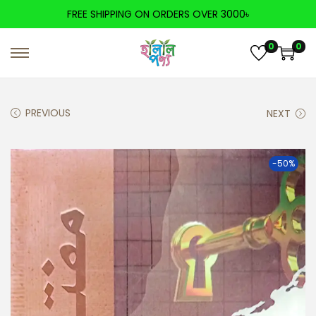
FREE SHIPPING ON ORDERS OVER 3000৳
0
0
PREVIOUS
NEXT
-50%