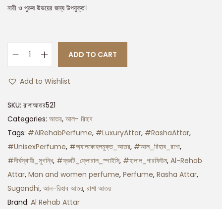
নারী ও পুরুষ উভয়ের জন্য উপযুক্ত।
ADD TO CART
Add to Wishlist
SKU:
রাশাআতর521
Categories:
আতর
,
আল- রিহাব
Tags:
#AlRehabPerfume
,
#LuxuryAttar
,
#RashaAttar
,
#UnisexPerfume
,
#অ্যালকোহলমুক্ত_আতর
,
#আল_রিহাব_রাশা
,
#দীর্ঘস্থায়ী_সুগন্ধি
,
#ফ্রুটি_ফ্লোরাল_স্পাইসি
,
#হালাল_পারফিউম
,
Al-Rehab
Attar
,
Man and women perfume
,
Perfume
,
Rasha Attar
,
Sugondhi
,
আল-রিহাব আতর
,
রাশা আতর
Brand:
Al Rehab Attar