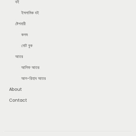
বই
ইসলামিক বই
ষ্টেশনারী
কলম
নোট বুক
আতর
আলিফ আতর
আল-রিহাব আতর
About
Contact