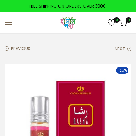
FREE SHIPPING ON ORDERS OVER 3000৳
0
0
PREVIOUS
NEXT
-25%