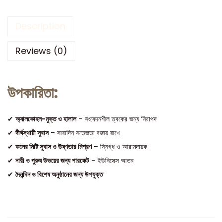
Description
Reviews (0)
উপকারিতা:
✔
অ্যালকোহল-মুক্ত ও হালাল
– সংবেদনশীল ত্বকের জন্য নিরাপদ
✔
দীর্ঘস্থায়ী সুবাস
– সারাদিন সতেজতা বজায় রাখে
✔
ফলের মিষ্টি সুবাস ও উষ্ণতার মিশ্রণ
– স্নিগ্ধ ও আরামদায়ক
✔
নারী ও পুরুষ উভয়ের জন্য পারফেক্ট
– ইউনিসেক্স আতর
✔
দৈনন্দিন ও বিশেষ অনুষ্ঠানের জন্য উপযুক্ত