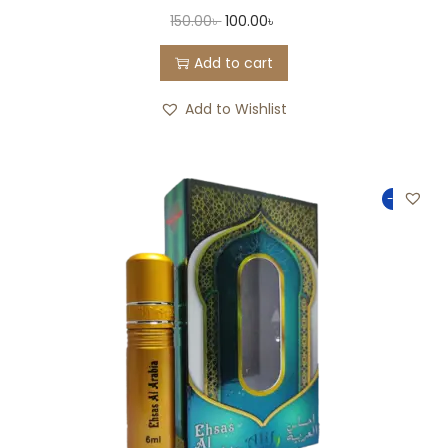
150.00
৳
100.00
৳
Add to cart
Add to Wishlist
-25%